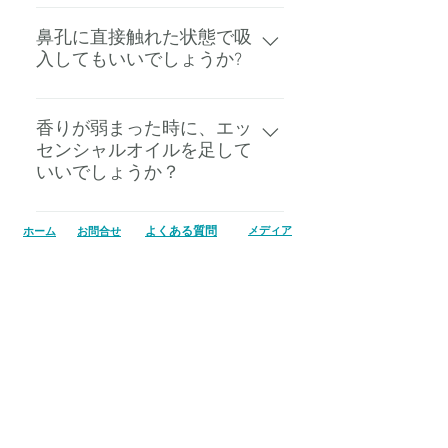
フタを開けた状態を継続するとエ
ッセンシャルオイルの揮発が早ま
鼻孔に直接触れた状態で吸
入してもいいでしょうか?
ります。通常約6か月ご利用頂け
ますが、期間が短くなる恐れがあ
はい、鼻孔に近ければ近いほど香
るため、お勧めしません。
りの力が伝わります。
香りが弱まった時に、エッ
センシャルオイルを足して
いいでしょうか？
本体の上部からオイルを足すと液
​よくある質問
​メディア
​ホーム
​お問合せ
漏れ、プラスチックの変質を招く
スイスからのメッセージ
恐れがあるため、お止めくださ
い。
日本輸入総代理店
（株）エムケイエンタプライズ
東京都品川区平塚2-1-16 KKビル4F
Tel:
03-6421-6273
(平日午前10:00-17:00)
www.mkent.co.jp